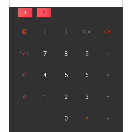
1
2
C
(
)
Mod
Del
x
7
8
9
√
x
÷
y
4
5
6
x
×
1
2
3
x
!
–
0
,
.
=
+